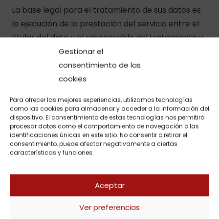
La base legal para el tratamiento de sus datos es
la ejecución de la prestación del servicio entre el
titular del dato y el responsable del tratamiento y
dicha información personal se conservará
Gestionar el
mientras se mantenga la prestación del mismoo
consentimiento de las
durante el tiempo estrictamente necesario para
cookies
cumplir con las obligaciones legales.
Para ofrecer las mejores experiencias, utilizamos tecnologías
como las cookies para almacenar y acceder a la información del
dispositivo. El consentimiento de estas tecnologías nos permitirá
PERIODO DE
procesar datos como el comportamiento de navegación o las
identificaciones únicas en este sitio. No consentir o retirar el
CONSERVACIÓN
consentimiento, puede afectar negativamente a ciertas
características y funciones.
Los datos proporcionados se conservarán
mientras se mantenga la prestación del servicio o
Aceptar
durante los años necesarios para cumplir con las
Ver preferencias
obligaciones legales