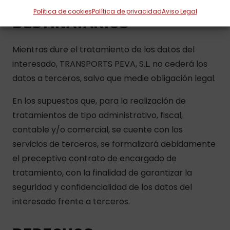
Política de cookies
Política de privacidad
Aviso Legal
DESTINATARIOS
Mientras dure el tratamiento de los datos del
interesado, TRANSPORTS PEVA, S.L. no cederá los
datos a terceros, salvo que medie obligación legal.
En los supuestos que, para la realización de
tratamientos de tipo administrativo, fiscal,
contable y/o comercial, se cuente con los
servicios de terceros, se formalizará debidamente
el preceptivo contrato de encargado de
tratamiento, con la finalidad de garantizar la
seguridad y confidencialidad de los datos del
interesado frente a terceros.