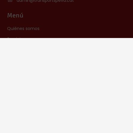
admin@transportspeva.cat
Menú
Quiénes somos
Servicios
Contacto
Información
Aviso Legal
Política de privacidad
Política de cookies
Transports Peva © – Todos los derechos reservados– 2023